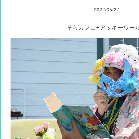
2022
/
05
/
27
そらカフェ+アッキーワー